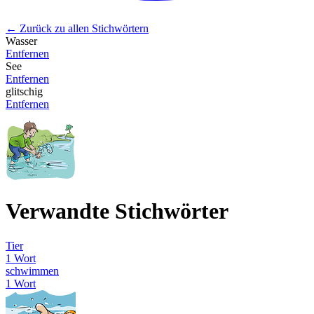
← Zurück zu allen Stichwörtern
Wasser
Entfernen
See
Entfernen
glitschig
Entfernen
Verwandte Stichwörter
Tier
1 Wort
schwimmen
1 Wort