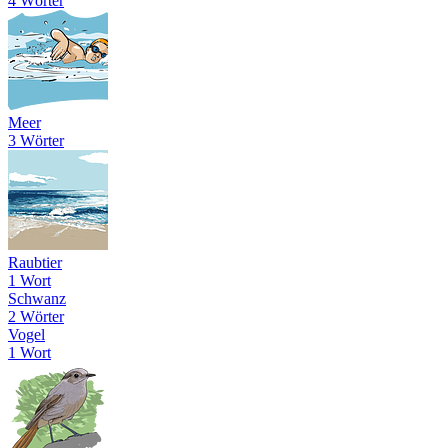
4 Wörter
Meer
3 Wörter
Raubtier
1 Wort
Schwanz
2 Wörter
Vogel
1 Wort