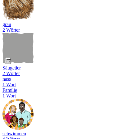
grau
2 Wörter
Säugetier
2 Wörter
nass
1 Wort
Familie
1 Wort
schwimmen