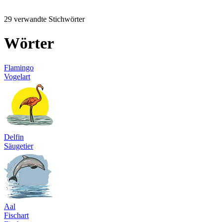
29 verwandte Stichwörter
Wörter
Flamingo
Vogelart
Delfin
Säugetier
Aal
Fischart