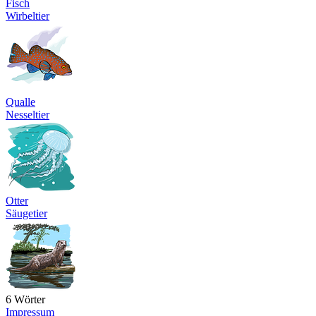
Fisch
Wirbeltier
Qualle
Nesseltier
Otter
Säugetier
6 Wörter
Impressum