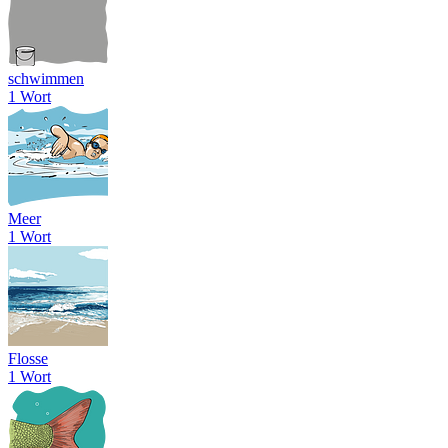
schwimmen
1 Wort
Meer
1 Wort
Flosse
1 Wort