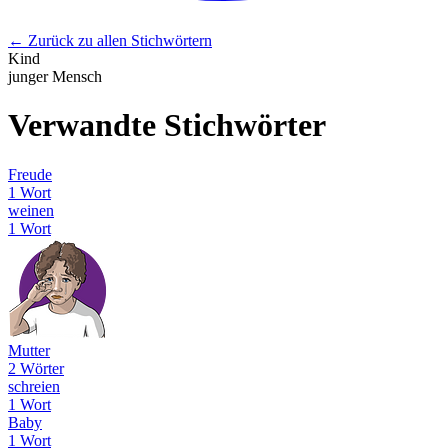
← Zurück zu allen Stichwörtern
Kind
junger Mensch
Verwandte Stichwörter
Freude
1 Wort
weinen
1 Wort
Mutter
2 Wörter
schreien
1 Wort
Baby
1 Wort