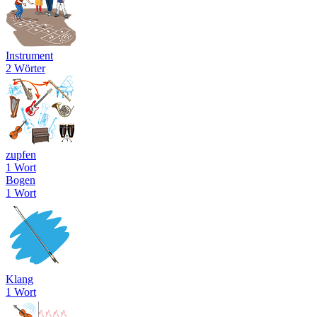
Instrument
2 Wörter
zupfen
1 Wort
Bogen
1 Wort
Klang
1 Wort