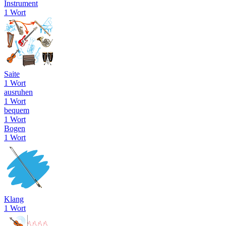
Instrument
1 Wort
Saite
1 Wort
ausruhen
1 Wort
bequem
1 Wort
Bogen
1 Wort
Klang
1 Wort