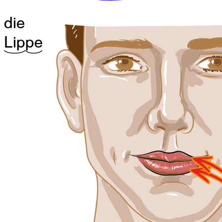
die
^17Lip
^13pe