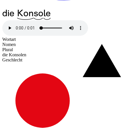
die
^23Kon
^12so
^09le
Wortart
Nomen
Plural
die Konsolen
Geschlecht