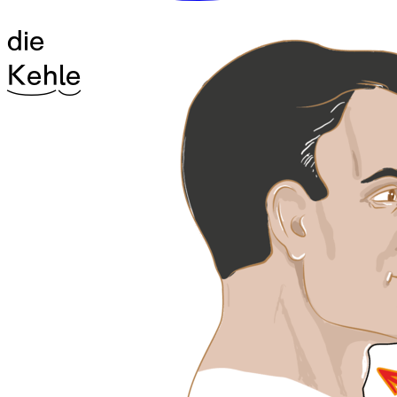
die
^22Keh
^09le