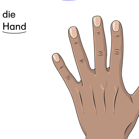
die
^31Hand