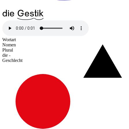
die
^23Ges
^12tik
Wortart
Nomen
Plural
die -
Geschlecht