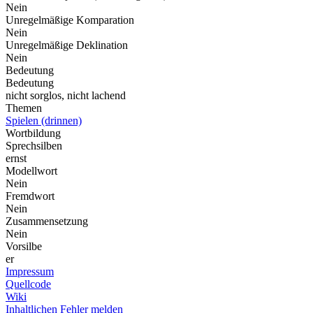
Nein
Unregelmäßige Komparation
Nein
Unregelmäßige Deklination
Nein
Bedeutung
Bedeutung
nicht sorglos, nicht lachend
Themen
Spielen (drinnen)
Wortbildung
Sprechsilben
ernst
Modellwort
Nein
Fremdwort
Nein
Zusammensetzung
Nein
Vorsilbe
er
Impressum
Quellcode
Wiki
Inhaltlichen Fehler melden