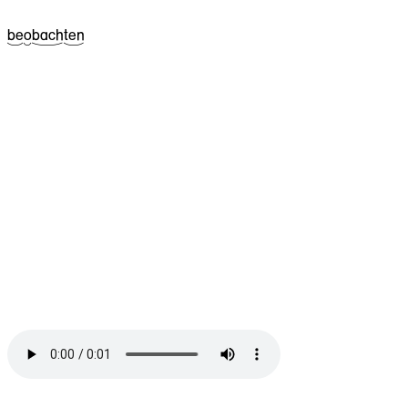
^13be
^05o
^27bach
^17ten