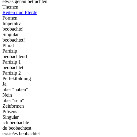
etwas genau betrachten
Themen
Reiten und Pferde
Formen
Imperativ
beobachte!
Singular
beobachtet!
Plural
Partizip
beobachtend
Partizip 1
beobachtet
Partizip 2
Perfektbildung
Ja
über "haben"
Nein
über "sein"
Zeitformen
Präsens
Singular
ich beobachte
du beobachtest
er/sie/es beobachtet