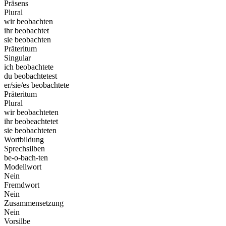
Präsens
Plural
wir beobachten
ihr beobachtet
sie beobachten
Präteritum
Singular
ich beobachtete
du beobachtetest
er/sie/es beobachtete
Präteritum
Plural
wir beobachteten
ihr beobeachtetet
sie beobachteten
Wortbildung
Sprechsilben
be-o-bach-ten
Modellwort
Nein
Fremdwort
Nein
Zusammensetzung
Nein
Vorsilbe