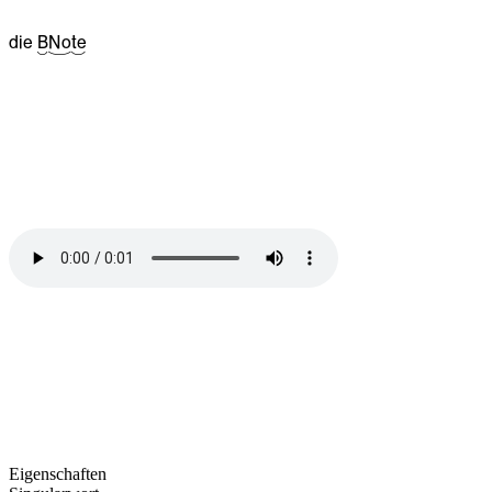
die
^06B
^16No
^09te
Eigenschaften