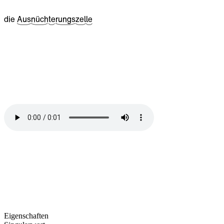
die
^22Aus
^27nüch
^09te
^32rungs
^16zel
^09le
Eigenschaften