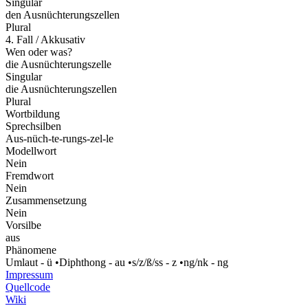
Singular
den Ausnüchterungszellen
Plural
4. Fall / Akkusativ
Wen oder was?
die Ausnüchterungszelle
Singular
die Ausnüchterungszellen
Plural
Wortbildung
Sprechsilben
Aus-nüch-te-rungs-zel-le
Modellwort
Nein
Fremdwort
Nein
Zusammensetzung
Nein
Vorsilbe
aus
Phänomene
Umlaut - ü
•
Diphthong - au
•
s/z/ß/ss - z
•
ng/nk - ng
Impressum
Quellcode
Wiki