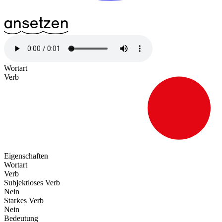
^13an
^17set
^20zen
Wortart
Verb
Eigenschaften
Wortart
Verb
Subjektloses Verb
Nein
Starkes Verb
Nein
Bedeutung