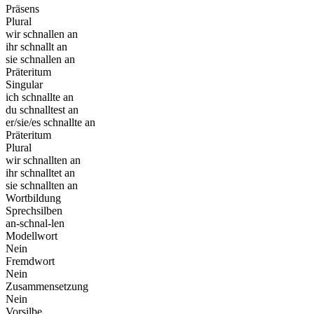
Präsens
Plural
wir schnallen an
ihr schnallt an
sie schnallen an
Präteritum
Singular
ich schnallte an
du schnalltest an
er/sie/es schnallte an
Präteritum
Plural
wir schnallten an
ihr schnalltet an
sie schnallten an
Wortbildung
Sprechsilben
an-schnal-len
Modellwort
Nein
Fremdwort
Nein
Zusammensetzung
Nein
Vorsilbe