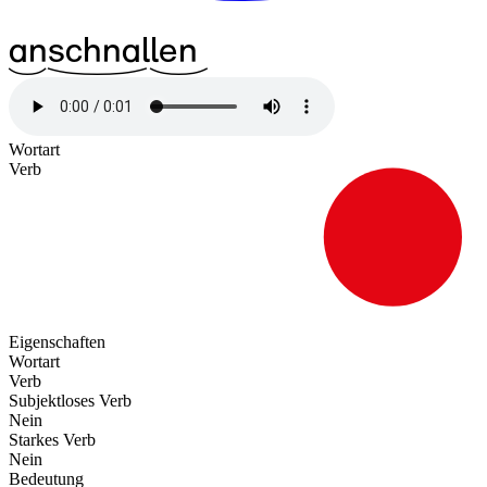
^13an
^37schnal
^21len
Wortart
Verb
Eigenschaften
Wortart
Verb
Subjektloses Verb
Nein
Starkes Verb
Nein
Bedeutung