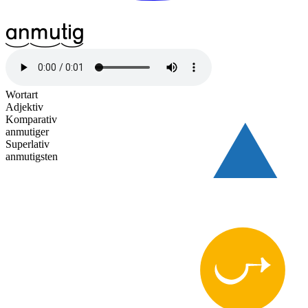
^13an
^17mu
^12tig
Wortart
Adjektiv
Komparativ
anmutiger
Superlativ
anmutigsten