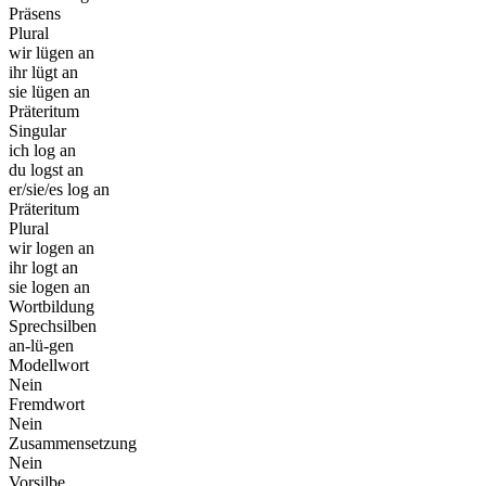
Präsens
Plural
wir lügen an
ihr lügt an
sie lügen an
Präteritum
Singular
ich log an
du logst an
er/sie/es log an
Präteritum
Plural
wir logen an
ihr logt an
sie logen an
Wortbildung
Sprechsilben
an-lü-gen
Modellwort
Nein
Fremdwort
Nein
Zusammensetzung
Nein
Vorsilbe