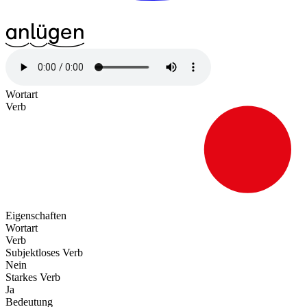
^13an
^09lü
^21gen
Wortart
Verb
Eigenschaften
Wortart
Verb
Subjektloses Verb
Nein
Starkes Verb
Ja
Bedeutung