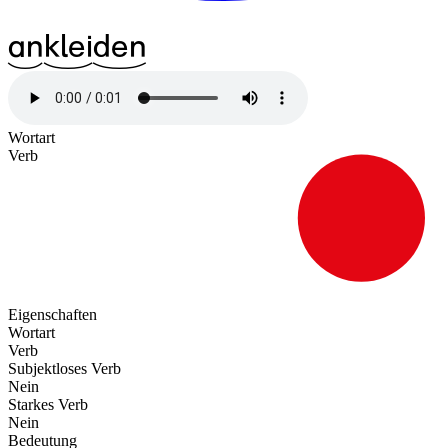
^13an
^19klei
^21den
Wortart
Verb
Eigenschaften
Wortart
Verb
Subjektloses Verb
Nein
Starkes Verb
Nein
Bedeutung