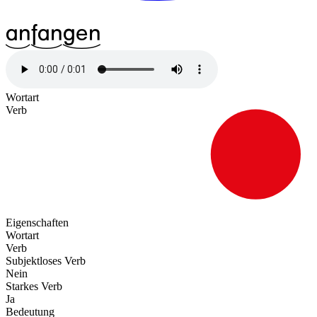
^13an
^17fan
^21gen
Wortart
Verb
Eigenschaften
Wortart
Verb
Subjektloses Verb
Nein
Starkes Verb
Ja
Bedeutung