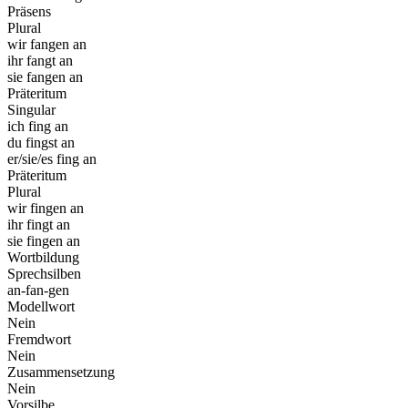
Präsens
Plural
wir fangen an
ihr fangt an
sie fangen an
Präteritum
Singular
ich fing an
du fingst an
er/sie/es fing an
Präteritum
Plural
wir fingen an
ihr fingt an
sie fingen an
Wortbildung
Sprechsilben
an-fan-gen
Modellwort
Nein
Fremdwort
Nein
Zusammensetzung
Nein
Vorsilbe