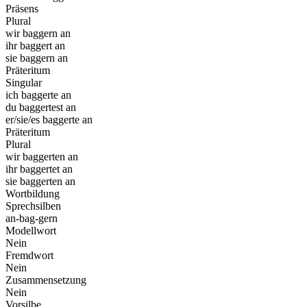
Präsens
Plural
wir baggern an
ihr baggert an
sie baggern an
Präteritum
Singular
ich baggerte an
du baggertest an
er/sie/es baggerte an
Präteritum
Plural
wir baggerten an
ihr baggertet an
sie baggerten an
Wortbildung
Sprechsilben
an-bag-gern
Modellwort
Nein
Fremdwort
Nein
Zusammensetzung
Nein
Vorsilbe