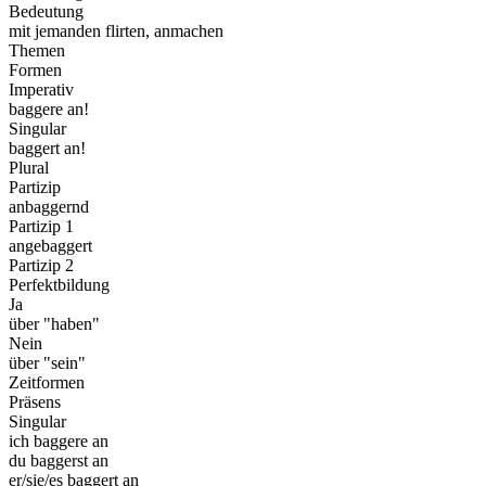
Bedeutung
mit jemanden flirten, anmachen
Themen
Formen
Imperativ
baggere an!
Singular
baggert an!
Plural
Partizip
anbaggernd
Partizip 1
angebaggert
Partizip 2
Perfektbildung
Ja
über "haben"
Nein
über "sein"
Zeitformen
Präsens
Singular
ich baggere an
du baggerst an
er/sie/es baggert an