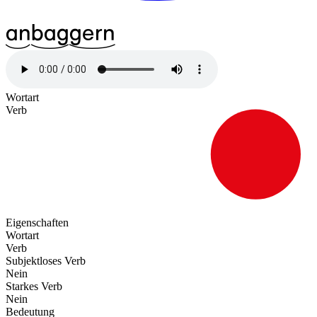
^13an
^21bag
^26gern
Wortart
Verb
Eigenschaften
Wortart
Verb
Subjektloses Verb
Nein
Starkes Verb
Nein
Bedeutung