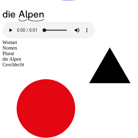
die
^10Al
^21pen
Wortart
Nomen
Plural
die Alpen
Geschlecht