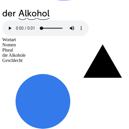
der
^10Al
^12ko
^17hol
Wortart
Nomen
Plural
die Alkohole
Geschlecht