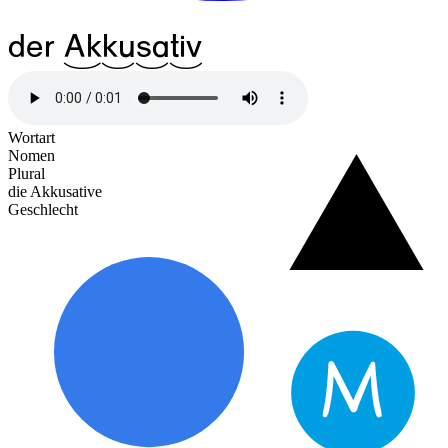
der
^14Ak
^12ku
^12sa
^12tiv
Wortart
Nomen
Plural
die Akkusative
Geschlecht