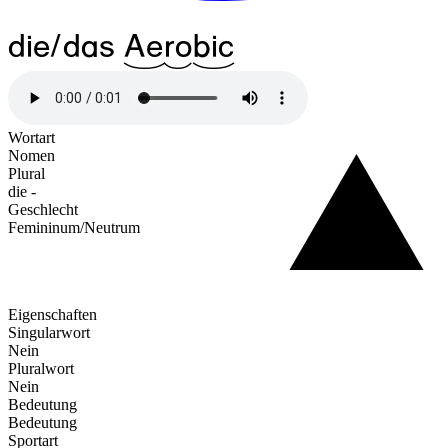
die/das
^16Ae
^10ro
^16bic
Wortart
Nomen
Plural
die -
Geschlecht
Femininum/Neutrum
Eigenschaften
Singularwort
Nein
Pluralwort
Nein
Bedeutung
Bedeutung
Sportart