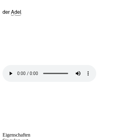
der
^06A
^17del
Eigenschaften