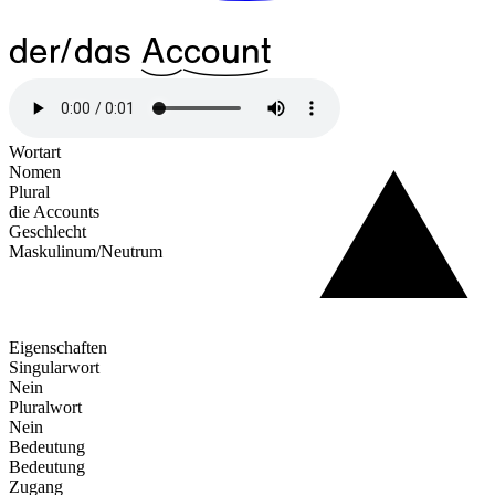
der/das
^14Ac
^31count
Wortart
Nomen
Plural
die Accounts
Geschlecht
Maskulinum/Neutrum
Eigenschaften
Singularwort
Nein
Pluralwort
Nein
Bedeutung
Bedeutung
Zugang