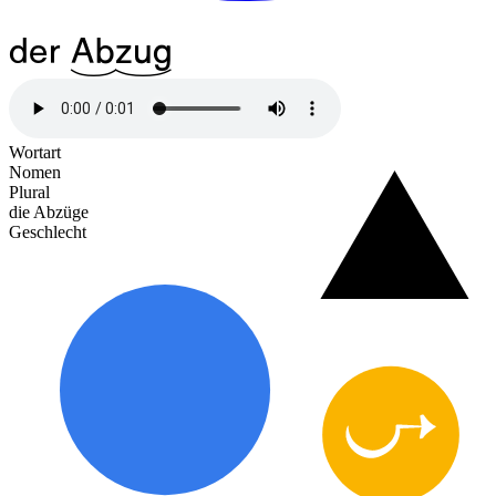
der
^16Ab
^20zug
Wortart
Nomen
Plural
die Abzüge
Geschlecht