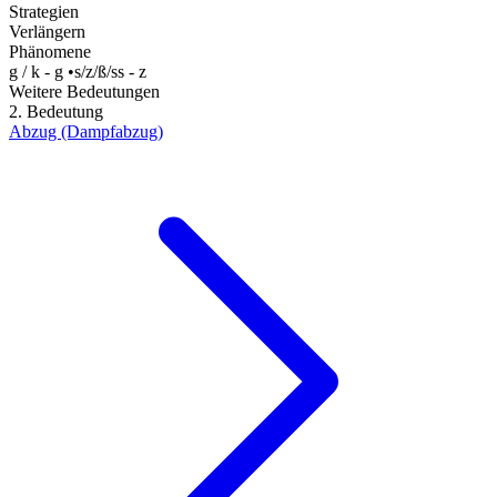
Strategien
Verlängern
Phänomene
g / k - g
•
s/z/ß/ss - z
Weitere Bedeutungen
2. Bedeutung
Abzug (Dampfabzug)