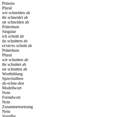
Präsens
Plural
wir schneiden ab
ihr schneidet ab
sie schneiden ab
Präteritum
Singular
ich schnitt ab
du schnittest ab
er/sie/es schnitt ab
Präteritum
Plural
wir schnitten ab
ihr schnittet ab
sie schnitten ab
Wortbildung
Sprechsilben
ab-schne-den
Modellwort
Nein
Fremdwort
Nein
Zusammensetzung
Nein
Vorsilbe