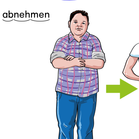
^13ab
^21neh
^25men