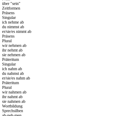
über "sein"
Zeitformen
Präsens
Singular
ich nehme ab
du nimmst ab
er/sie/es nimmt ab
Präsens
Plural
wir nehmen ab
ihr nehmt ab
sie nehmen ab
Präteritum
Singular
ich nahm ab
du nahmst ab
er/sie/es nahm ab
Präteritum
Plural
wir nahmen ab
ihr nahmt ab
sie nahmen ab
Wortbildung
Sprechsilben
ab-neh-men