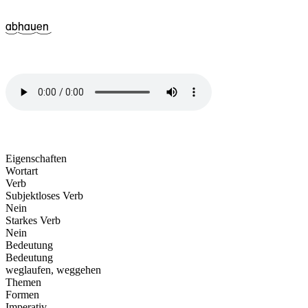
^13ab
^21hau
^17en
Eigenschaften
Wortart
Verb
Subjektloses Verb
Nein
Starkes Verb
Nein
Bedeutung
Bedeutung
weglaufen, weggehen
Themen
Formen
Imperativ