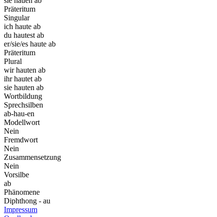
sie hauen ab
Präteritum
Singular
ich haute ab
du hautest ab
er/sie/es haute ab
Präteritum
Plural
wir hauten ab
ihr hautet ab
sie hauten ab
Wortbildung
Sprechsilben
ab-hau-en
Modellwort
Nein
Fremdwort
Nein
Zusammensetzung
Nein
Vorsilbe
ab
Phänomene
Diphthong - au
Impressum