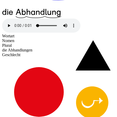
die
^16Ab
^29hand
^25lung
Wortart
Nomen
Plural
die Abhandlungen
Geschlecht