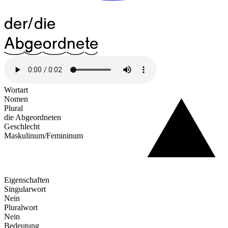
der/die
^16Ab
^13ge
^18ord
^13ne
^09te
Wortart
Nomen
Plural
die Abgeordneten
Geschlecht
Maskulinum/Femininum
Eigenschaften
Singularwort
Nein
Pluralwort
Nein
Bedeutung