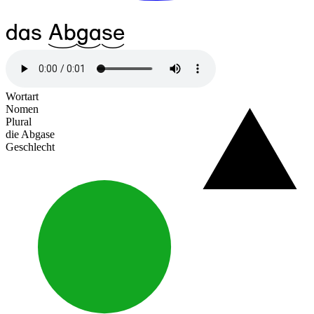
das
^16Ab
^13ga
^12se
Wortart
Nomen
Plural
die Abgase
Geschlecht